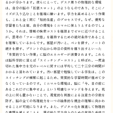
るかが分かります。彼らにとって、デスク周りの物理的な環境
は、自分の脳の「拡張スロット」のようなものであり、そこにノ
イズが入り込むことを極端に嫌います。学力を高めるという作業
も、これと全く同じ「知的生産」のプロセスです。なぜ、優秀な
学習者たちは皆、自分の環境をミニマルに保とうとするのでしょ
うか。それは、情報の検索コストを極限までゼロに近づけること
が、思考の「フロー状態」を維持するための絶対条件であること
を理解しているからです。部屋が汚いと、ペンを探す、ノートの
続きを探す、プリントの山から昨日の資料を掘り出すといった
「本質的でない作業」に脳のエネルギーが消費されます。これら
は脳科学的に言えば「スイッチング・コスト」と呼ばれ、一度途
切れた集中力を元のレベルに戻すには平均して二十三分の時間が
かかると言われています。汚い部屋で勉強している学生は、この
スイッチングが頻繁に起こるため、実質的な学習時間が極めて少
なくなっているのです。ミニマルな環境は、脳に「今、目の前に
あるこれだけに集中せよ」という明確なコマンドを与えます。机
の上に何も置かないことで、視覚的な刺激による注意力の分散を
防ぎ、脳の全ての処理能力を一つの抽象的な概念の理解に向かわ
せることが可能になります。また、デジタル化を推進して物理的
な書類を減らすことも、現代的な学力向上のための有効な手段で