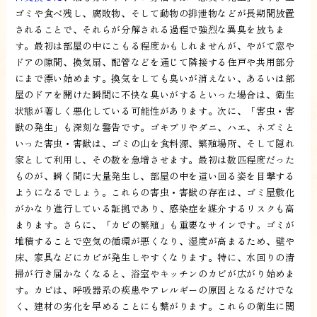
ゴミや食べ残し、腐敗物、そして動物の排泄物などが長期間放置
されることで、それらが分解される過程で強烈な異臭を放ちま
す。最初は部屋の中にこもる程度かもしれませんが、やがて窓や
ドアの隙間、換気扇、配管などを通じて隣接する住戸や共用部分
にまで漂い始めます。換気をしても臭いが消えない、あるいは部
屋のドアを開けた瞬間に不快な臭いがするといった場合は、衛生
状態が著しく悪化している可能性があります。次に、「害虫・害
獣の発生」も深刻な警告です。ゴキブリやダニ、ハエ、ネズミと
いった害虫・害獣は、ゴミの山を食料源、繁殖場所、そして隠れ
家として利用し、その数を急増させます。最初は数匹程度だった
ものが、瞬く間に大量発生し、部屋の中を這い回る姿を目撃する
ようになるでしょう。これらの害虫・害獣の存在は、ゴミ屋敷化
がかなり進行している証拠であり、感染症を媒介するリスクも高
まります。さらに、「カビの繁殖」も重要なサインです。ゴミが
堆積することで空気の循環が悪くなり、湿度が高まるため、壁や
床、家具などにカビが発生しやすくなります。特に、水回りの清
掃が行き届かなくなると、浴室やキッチンのカビが広がり始めま
す。カビは、呼吸器系の疾患やアレルギーの原因となるだけでな
く、建材の劣化を早めることにも繋がります。これらの衛生に関