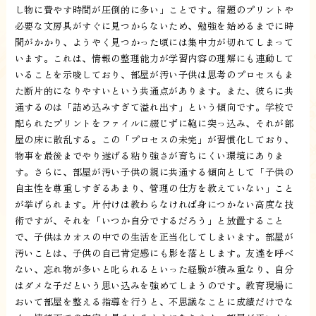
し物に費やす時間が圧倒的に多い」ことです。宿題のプリントや
必要な文房具がすぐに見つからないため、勉強を始めるまでに時
間がかかり、ようやく見つかった頃には集中力が切れてしまって
います。これは、情報の整理能力が学習内容の理解にも連動して
いることを示唆しており、部屋が汚い子供は思考のプロセスもま
た断片的になりやすいという共通点があります。また、彼らに共
通するのは「詰め込みすぎて溢れ出す」という傾向です。学校で
配られたプリントをファイルに綴じずに鞄に突っ込み、それが部
屋の床に散乱する。この「プロセスの未完」が習慣化しており、
物事を最後までやり遂げる粘り強さが育ちにくい環境にありま
す。さらに、部屋が汚い子供の親に共通する傾向として「子供の
自主性を尊重しすぎるあまり、管理の仕方を教えていない」こと
が挙げられます。片付けは教わらなければ身につかない高度な技
術ですが、それを「いつか自分でするだろう」と放置すること
で、子供はカオスの中での生活を正当化してしまいます。部屋が
汚いことは、子供の自己肯定感にも影を落とします。友達を呼べ
ない、忘れ物が多いと叱られるといった経験が積み重なり、自分
はダメな子だという思い込みを強めてしまうのです。教育現場に
おいて部屋を整える指導を行うと、不思議なことに成績だけでな