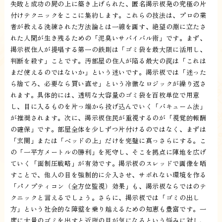
失敗と成功の屍の上に築き上げられた、匿名掲示板発の究極の片
付けテクニックをここに集約します。これらの技法は、プロの業
者が教える洗練された方法論とは一線を画す、絶望の淵に立たさ
れた人間が生き残るための「泥臭いサバイバル術」です。まず、
掲示板住人が提唱する第一の鉄則は「ゴミ袋を最大限に活用し、
判断を殺す」ことです。汚部屋の住人が陥る最大の罠は「これは
まだ使えるのではないか」という迷いです。掲示板では「迷った
ら捨てろ、必要なら買い直せ」という冷徹なロジックが繰り返さ
れます。具体的には、透明な大容量のゴミ袋を百枚単位で用意
し、目に入るものを片っ端から投げ込んでいく「バキューム法」
が推奨されます。次に、掲示板住民が重視するのが「視覚的報酬
の確保」です。部屋全体を少しずつ片付けるのではなく、まずは
「玄関」または「ベッドの上」だけを完璧に真っさらにする。こ
の「一平方メートルの勝利」を死守し、そこを拠点に陣地を広げ
ていく「面制圧戦略」が有効です。掲示板のスレッドで画像を晒
すことで、他人の目を強制的に介入させ、サボれない環境を作る
「パノプティコン（全方位監視）効果」も、掲示板ならではのテ
クニックと言えるでしょう。さらに、掲示板では「ゴミの出し
方」という社会的な障壁を乗り越えるための知恵も豊富です。一
度に大量のゴミを出すと近所の目が気になるという悩みに対し、