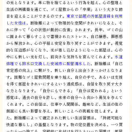
の光となります。単に物を捨てるという行為を超え、心の整理と
生活の再構築を通じて、ゴミ屋敷からの「卒業」という大きな節
目を迎えることができるのです。
東京で話題の汚部屋清掃を利用
した女性は、
断捨離によって物理的な空間がきれいになると、そ
れに伴って「心の状態が劇的に改善」されます。長年、ゴミの山
に囲まれて暮らすことで蓄積されたストレス、自己嫌悪、罪悪感
から解放され、心の平穏と安定を取り戻すことができます。視覚
的な圧迫感がなくなり、光が差し込むようになった部屋は、心の
中にも新しい光を灯し、前向きな気持ちを育んでくれます。
水道
修理でも排水口交換した安城市に配管漏水した
、断捨離は「自己
肯定感の向上」に繋がり、新しい自分と出会うきっかけとなりま
す。困難なゴミ屋敷問題を乗り越え、自分の手で、あるいは支援
を得て部屋をきれいにするという達成感は、自信を取り戻す大き
な力となります。「自分にもできる」「自分は変われる」という
感覚は、過去の自分を許し、未来の自分へと向かう勇気を与えて
くれます。この自信は、仕事や人間関係、趣味など、生活の他の
側面にも良い影響を与え、新しいことへの挑戦を促します。ま
た、断捨離によって確立された新しい生活習慣は、「持続可能な
快適な暮らし」の基盤となります。物の定位置を決める、一つ買
ったら一つ捨てる、定期的に片付けを行うといった習慣は、部屋