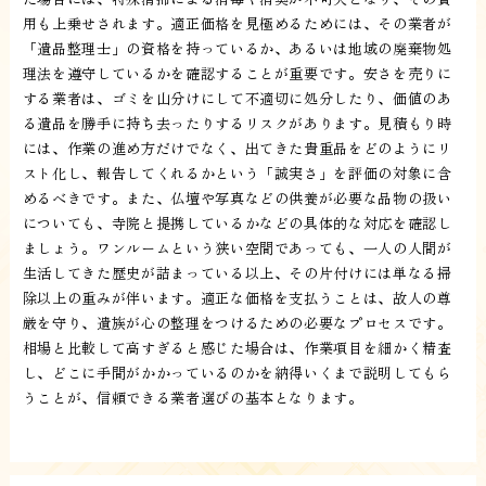
用も上乗せされます。適正価格を見極めるためには、その業者が
「遺品整理士」の資格を持っているか、あるいは地域の廃棄物処
理法を遵守しているかを確認することが重要です。安さを売りに
する業者は、ゴミを山分けにして不適切に処分したり、価値のあ
る遺品を勝手に持ち去ったりするリスクがあります。見積もり時
には、作業の進め方だけでなく、出てきた貴重品をどのようにリ
スト化し、報告してくれるかという「誠実さ」を評価の対象に含
めるべきです。また、仏壇や写真などの供養が必要な品物の扱い
についても、寺院と提携しているかなどの具体的な対応を確認し
ましょう。ワンルームという狭い空間であっても、一人の人間が
生活してきた歴史が詰まっている以上、その片付けには単なる掃
除以上の重みが伴います。適正な価格を支払うことは、故人の尊
厳を守り、遺族が心の整理をつけるための必要なプロセスです。
相場と比較して高すぎると感じた場合は、作業項目を細かく精査
し、どこに手間がかかっているのかを納得いくまで説明してもら
うことが、信頼できる業者選びの基本となります。