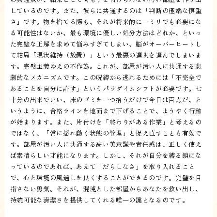
しているのです。また、彼らに共通するのは「判断の極端な慎重
さ」です。物を捨てる際も、それが将来的に一ミリでも必要にな
る可能性はないか、最も環境に優しい処分方法はどれか、といっ
た完璧な正解を求めて悩みすぎてしまい、脳がオーバーヒートし
て結局「現状維持（放置）」という最悪の選択を選んでしまいま
す。完璧主義ゆえの不作為。これが、部屋が汚い人に共通する悲
劇的なメカニズムです。この呪縛から逃れるためには「不完全で
あることを自分に許す」というパラダイムシフトが必要です。七
十分の出来でいい、床のゴミを一つ拾うだけで今日は百点だ、と
いうように、合格ラインを地面まで下げることで、ようやく行動
が始まります。また、片付けを「終わりがある作業」と考えるの
ではなく、「常に揺れ動く状態の管理」と捉え直すことも有効で
す。部屋が汚い人に共通する高い美意識や責任感は、正しく使え
ば素晴らしい才能になります。しかし、それが自分を縛る鎖にな
っているのであれば、あえて「だらしなさ」を取り入れること
で、心と環境の風通しを良くすることができるのです。完璧を目
指さない勇気。それが、混沌とした部屋からあなたを救い出し、
持続可能な清潔さを提供してくれる唯一の鍵となるのです。