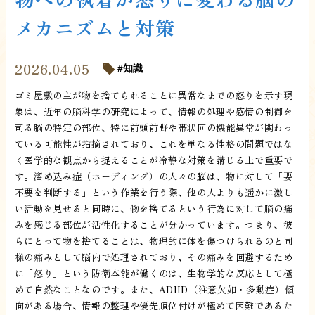
メカニズムと対策
2026.04.05
知識
ゴミ屋敷の主が物を捨てられることに異常なまでの怒りを示す現
象は、近年の脳科学の研究によって、情報の処理や感情の制御を
司る脳の特定の部位、特に前頭前野や帯状回の機能異常が関わっ
ている可能性が指摘されており、これを単なる性格の問題ではな
く医学的な観点から捉えることが冷静な対策を講じる上で重要で
す。溜め込み症（ホーディング）の人々の脳は、物に対して「要
不要を判断する」という作業を行う際、他の人よりも遥かに激し
い活動を見せると同時に、物を捨てるという行為に対して脳の痛
みを感じる部位が活性化することが分かっています。つまり、彼
らにとって物を捨てることは、物理的に体を傷つけられるのと同
様の痛みとして脳内で処理されており、その痛みを回避するため
に「怒り」という防衛本能が働くのは、生物学的な反応として極
めて自然なことなのです。また、ADHD（注意欠如・多動症）傾
向がある場合、情報の整理や優先順位付けが極めて困難であるた