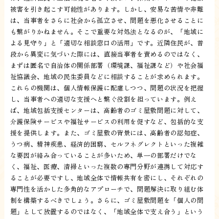
被害を引き起こす可能性があります。しかし、安易な苦情や非難
は、当事者をさらに社会から孤立させ、問題を悪化させることに
も繋がりかねません。そこで重要な対処法となるのが、「地域に
よる見守り」と「適切な相談窓口の活用」です。近隣住民が、普
段から異変に気づいた際には、直接当事者を責めるのではなく、
まずは匿名で自治体の関係部署（環境課、福祉課など）や社会福
祉協議会、地域の民生委員などに相談することが求められます。
これらの機関は、個人情報保護に配慮しつつ、問題の状況を把握
し、当事者への適切な支援へと繋ぐ役割を担っています。例え
ば、地域包括支援センターは、高齢者のゴミ屋敷問題に対して、
介護保険サービスや福祉サービスの利用を促すなど、包括的な支
援を提供します。また、ゴミ屋敷の背景には、高齢者の認知症、
うつ病、精神疾患、経済的困窮、セルフネグレクトといった複雑
な要因が絡み合っていることが多いため、単一の部署だけでな
く、福祉、医療、清掃といった複数の専門分野が連携して対応す
ることが必要ですし、地域全体で情報共有を密にし、それぞれの
専門性を活かした多角的なアプローチで、問題解決に取り組む体
制を構築するべきでしょう。さらに、ゴミ屋敷問題を「個人の問
題」として放置するのではなく、「地域全体で支え合う」という