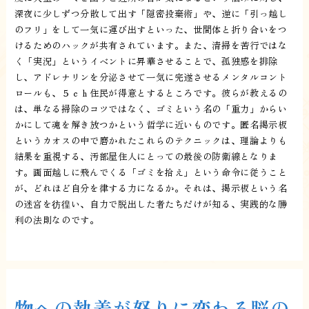
深夜に少しずつ分散して出す「隠密投棄術」や、逆に「引っ越し
のフリ」をして一気に運び出すといった、世間体と折り合いをつ
けるためのハックが共有されています。また、清掃を苦行ではな
く「実況」というイベントに昇華させることで、孤独感を排除
し、アドレナリンを分泌させて一気に完遂させるメンタルコント
ロールも、５ｃｈ住民が得意とするところです。彼らが教えるの
は、単なる掃除のコツではなく、ゴミという名の「重力」からい
かにして魂を解き放つかという哲学に近いものです。匿名掲示板
というカオスの中で磨かれたこれらのテクニックは、理論よりも
結果を重視する、汚部屋住人にとっての最後の防衛線となりま
す。画面越しに飛んでくる「ゴミを拾え」という命令に従うこと
が、どれほど自分を律する力になるか。それは、掲示板という名
の迷宮を彷徨い、自力で脱出した者たちだけが知る、実践的な勝
利の法則なのです。
物への執着が怒りに変わる脳の