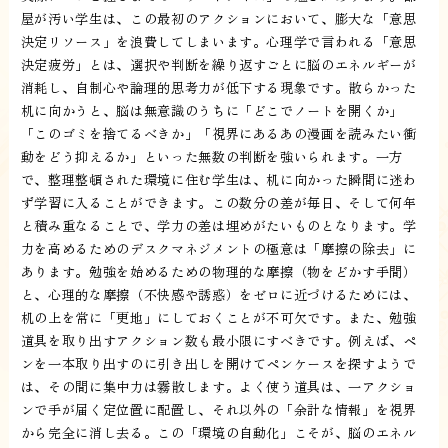
屋が汚い学生は、この最初のアクションにおいて、膨大な「意思
決定リソース」を浪費してしまいます。心理学で言われる「意思
決定疲労」とは、選択や判断を繰り返すごとに脳のエネルギーが
消耗し、自制心や論理的思考力が低下する現象です。散らかった
机に向かうと、脳は無意識のうちに「どこでノートを開くか」
「このゴミを捨てるべきか」「視界にあるあの漫画を読みたい衝
動をどう抑えるか」といった無数の判断を強いられます。一方
で、整理整頓された環境に住む学生は、机に向かった瞬間に迷わ
ず学習に入ることができます。この数分の差が毎日、そして何年
と積み重なることで、学力の差は埋めがたいものとなります。学
力を高めるためのデスクマネジメントの極意は「摩擦の除去」に
あります。勉強を始めるための物理的な摩擦（物をどかす手間）
と、心理的な摩擦（不快感や誘惑）をゼロに近づけるためには、
机の上を常に「更地」にしておくことが不可欠です。また、勉強
道具を取り出すアクション数も最小限にすべきです。例えば、ペ
ンを一本取り出すのに引き出しを開けてペンケースを探すようで
は、その間に集中力は霧散します。よく使う道具は、一アクショ
ンで手が届く定位置に配置し、それ以外の「余計な情報」を視界
から完全に消し去る。この「環境の自動化」こそが、脳のエネル