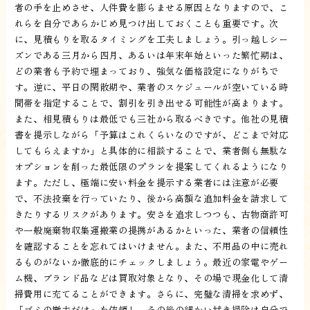
者の手を止めさせ、人件費を膨らませる原因となりますので、こ
れらを自分であらかじめ見つけ出しておくことも重要です。次
に、見積もりを取るタイミングを工夫しましょう。引っ越しシー
ズンである三月から四月、あるいは年末年始といった繁忙期は、
どの業者も予約で埋まっており、強気な価格設定になりがちで
す。逆に、平日の閑散期や、業者のスケジュールが空いている時
間帯を指定することで、割引を引き出せる可能性が高まります。
また、相見積もりは最低でも三社から取るべきです。他社の見積
書を提示しながら「予算はこれくらいなのですが、どこまで対応
してもらえますか」と具体的に相談することで、業者側も無駄な
オプションを削った最低限のプランを提案してくれるようになり
ます。ただし、極端に安い料金を提示する業者には注意が必要
で、不法投棄を行っていたり、後から高額な追加料金を請求して
きたりするリスクがあります。安さを追求しつつも、古物商許可
や一般廃棄物収集運搬業の提携があるかといった、業者の信頼性
を確認することを忘れてはいけません。また、不用品の中に売れ
るものがないか徹底的にチェックしましょう。最近の家電やゲー
ム機、ブランド品などは買取対象となり、その場で現金化して清
掃費用に充てることができます。さらに、完璧な清掃を求めず、
「ゴミの撤去だけ」を依頼し、その後の細かい拭き掃除は自分で