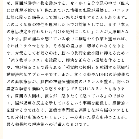
め、周囲が勝手に物を動かすと、せっかく自分の頭の中で（他人
には理解不能でも）保たれていた情報の配置が崩壊し、パニック
状態に陥った結果として激しい怒りが噴出することもあります。
このような脳の特性を理解した上での対策としては、まず「本人
の意思決定を伴わない片付けを絶対にしない」ことが大原則とな
ります。脳が痛みを感じている最中に無理やり作業を進めれば、
それはトラウマとなり、その後の協力は一切得られなくなりま
す。対策として有効なのは、脳への負荷を最小限に抑えるために
「迷う物ボックス」を設置し、即決を迫らない環境を作ること
や、物が減ることで得られる「視覚的な報酬」を強調する認知行
動療法的なアプローチです。また、抗うつ薬やADHDの治療薬な
どの薬物療法が、脳内の神経伝達物質のバランスを整え、物への
異常な執着や衝動的な怒りを和らげる助けになることもありま
す。周囲の人間は、彼らが「怒りたくて怒っている」のではな
く、脳が過剰な反応を示しているという事実を認識し、感情的に
応酬するのではなく、医療の専門家と連携しながら脳のケアとし
ての片付けを進めていくという、一歩引いた視点を持つことが、
最も効果的な解決策への近道となるのです。