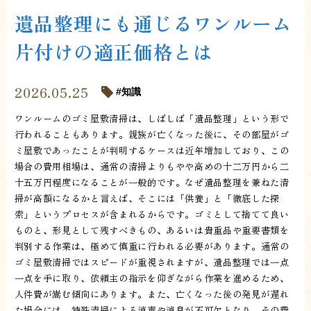
遺品整理にも通じるワンルーム
片付けの適正価格とは
2026.05.25
知識
ワンルームのゴミ屋敷清掃は、しばしば「遺品整理」という形で
行われることもあります。親族が亡くなった後に、その部屋がゴ
ミ屋敷であったことが判明するケースは近年増加しており、この
場合の費用相場は、通常の清掃よりもやや高めの十二万円から二
十五万円程度になることが一般的です。なぜ遺品整理を兼ねた清
掃が高額になるかと言えば、そこには「供養」と「徹底した探
索」というプロセスが含まれるからです。ゴミとして捨てて良い
ものと、形見として残すべきもの、あるいは貴重品や重要書類を
判別する作業は、極めて慎重に行われる必要があります。通常の
ゴミ屋敷清掃ではスピードが重視されますが、遺品整理では一点
一点を手に取り、依頼主の指示を仰ぎながら作業を進めるため、
人件費が嵩む傾向にあります。また、亡くなった後の発見が遅れ
た場合には、特殊清掃による消毒や消臭が不可欠となり、その費