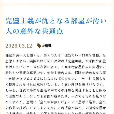
完璧主義が仇となる部屋が汚い
人の意外な共通点
2026.03.12
知識
部屋が汚い人と聞くと、多くの人は「適当でいい加減な性格」を
想像しますが、実際にはその正反対の「完璧主義」が原因で部屋
を汚しているケースが非常に多く、これは汚部屋住人に共通する
意外かつ重要な真実です。完璧主義の人は、掃除を始めるなら家
中を隅々までピカピカにしなければならない、一分一秒の隙もな
く整理されなければ意味がないという高い理想を掲げがちです。
しかし、現代の多忙な生活の中でその理想を実現することは極め
て困難であり、少しでも計画が崩れたり、一点でも汚れを見つけ
たりすると、途端に「全てが台無しだ」という思考に陥り、全て
の作業を投げ出してしまいます。この「全か無か」の極端な思考
の共通点が、結果として何も手を付けられない汚い部屋を作り出