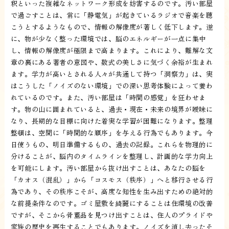
釈といった複雑なネットワーク形成を妨害するのです。汚い部屋
で過ごすことは、常に「静電気」が起きているラジオで音楽を聴
こうとするようなもので、情報の解像度が著しく低下します。逆
に、物が少なく整った環境では、脳のエネルギーが一点に集中
し、情報の解像度が極限まで高まります。これにより、難解な文
章の裏にある著者の意図や、数式の美しさに気づく余裕が生まれ
ます。学力が高いとされる人々が共通して持つ「洞察力」は、実
はこうした「ノイズのない環境」での深い思考体験によって養わ
れているのです。また、汚い部屋は「時間の感覚」を狂わせま
す。物の山に囲まれていると、過去・現在・未来の境界が曖昧に
なり、長期的な目標に向けた着実な学習が困難になります。整理
整頓は、空間に「時間的な順序」を与える行為でもあります。今
日使うもの、明日準備するもの、過去の記録。これらを物理的に
分けることが、脳内のタイムラインを整理し、計画的な学力向上
を可能にします。汚い部屋から抜け出すことは、あなたの脳を
「カオス（混乱）」から「コスモス（秩序）」へと移行させる行
為であり、その秩序こそが、高度な知性を生み出すための絶対的
な前提条件なのです。ゴミ屋敷を綺麗にすることは住環境の改善
ですが、そこから骨董品を見つけ出すことは、住人のプライドや
家族の歴史を再生することでもあります。ノイズを消し去ったそ