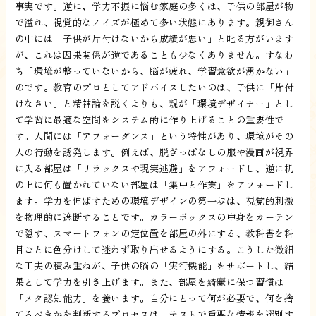
事実です。逆に、学力不振に悩む家庭の多くは、子供の部屋が物
で溢れ、視覚的なノイズが極めて多い状態にあります。親御さん
の中には「子供が片付けないから成績が悪い」と叱る方がいます
が、これは因果関係が逆であることも少なくありません。すなわ
ち「環境が整っていないから、脳が疲れ、学習意欲が湧かない」
のです。教育のプロとしてアドバイスしたいのは、子供に「片付
けなさい」と精神論を説くよりも、親が「環境デザイナー」とし
て学習に最適な空間をシステム的に作り上げることの重要性で
す。人間には「アフォーダンス」という特性があり、環境がその
人の行動を誘発します。例えば、脱ぎっぱなしの服や漫画が視界
に入る部屋は「リラックスや現実逃避」をアフォードし、逆に机
の上に何も置かれていない部屋は「集中と作業」をアフォードし
ます。学力を伸ばすための環境デザインの第一歩は、視覚的刺激
を物理的に遮断することです。カラーボックスの中身をカーテン
で隠す、スマートフォンの定位置を部屋の外にする、教科書を科
目ごとに色分けして迷わず取り出せるようにする。こうした微細
な工夫の積み重ねが、子供の脳の「実行機能」をサポートし、結
果として学力を引き上げます。また、部屋を綺麗に保つ習慣は
「メタ認知能力」を養います。自分にとって何が必要で、何を捨
てるべきかを判断するプロセスは、テストで重要な情報を選別す