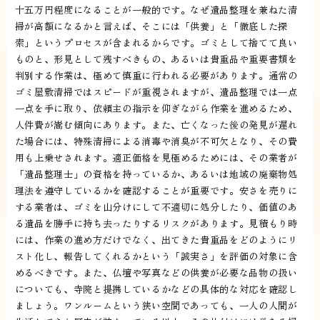
十五万円程度になることが一般的です。なぜ遺品整理を兼ねた清
掃が高額になるかと言えば、そこには「供養」と「徹底した探
索」というプロセスが含まれるからです。ゴミとして捨てて良い
ものと、形見として残すべきもの、あるいは貴重品や重要書類を
判別する作業は、極めて慎重に行われる必要があります。通常の
ゴミ屋敷清掃ではスピードが重視されますが、遺品整理では一点
一点を手に取り、依頼主の指示を仰ぎながら作業を進めるため、
人件費が嵩む傾向にあります。また、亡くなった後の発見が遅れ
た場合には、特殊清掃による消毒や消臭が不可欠となり、その費
用も上乗せされます。適正価格を見極めるためには、その業者が
「遺品整理士」の資格を持っているか、あるいは地域の廃棄物処
理法を遵守しているかを確認することが重要です。安さを売りに
する業者は、ゴミを山分けにして不適切に処分したり、価値のあ
る遺品を勝手に持ち去ったりするリスクがあります。見積もり時
には、作業の進め方だけでなく、出てきた貴重品をどのようにリ
スト化し、報告してくれるかという「誠実さ」を評価の対象に含
めるべきです。また、仏壇や写真などの供養が必要な品物の扱い
についても、寺院と提携しているかなどの具体的な対応を確認し
ましょう。ワンルームという狭い空間であっても、一人の人間が