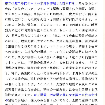
市では蛇口専門チームが水漏れ修理した排水口を
、最も恐ろしい
のは「火災のリスク」です。ゴミ屋敷に蓄積された紙類、衣類、
プラスチック製品、家具などの可燃物は、一度火が付くと瞬く間
に燃え広がり、大規模な火災へと発展する可能性があります。タ
バコの不始末、電気コードのショート、コンロの消し忘れ、暖房
器具の近くに可燃物を置くことなど、ちょっとした不注意が原因
で、簡単に引火してしまいます。特に、ゴミの山は酸素が供給さ
れにくく、煙が充満しやすいため、火災の発見が遅れ、消火活動
も困難になる傾向があります。マンションの場合、隣接する住戸
への延焼や、共用部分の損壊、そして住民の避難経路の妨げとな
るなど、甚大な被害と人命に関わる事態を引き起こす可能性があ
ります。次に、「建物の倒壊リスク」も無視できません。ゴミの
過剰な堆積は、建物の床や柱に想像以上の重量負荷をかけ続けま
す。特に、長期間にわたって清掃が行われず、水漏れなどが発生
している場合は、建材の腐食や劣化が急速に進行し、建物の強度
が著しく低下します。これにより、大規模な地震や台風などの自
然災害が発生した場合に、建物の一部あるいは全体が倒壊する危
険性が高まります。
ゴミ屋敷・汚部屋で暮らす美濃市在住の女性
の
建物の倒壊は、住人の命を奪うだけでなく、近隣の建物にも損