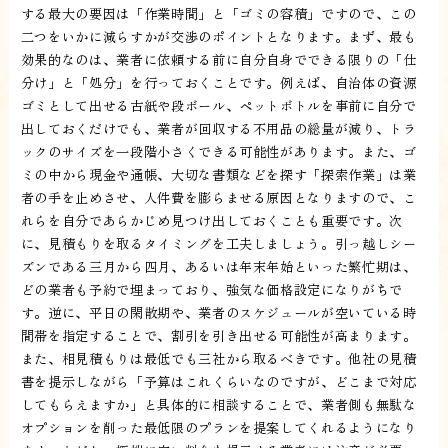
する最大の要因は「作業時間」と「ゴミの容積」ですので、この
二つをいかに減らすかが交渉のポイントとなります。まず、最も
効果的なのは、業者に依頼する前に自分自身でできる限りの「仕
分け」と「処分」を行っておくことです。例えば、自治体の資源
ゴミとして出せる古紙や段ボール、ペットボトルを事前に自分で
出しておくだけでも、業者が回収する不用品の総量が減り、トラ
ックのサイズを一段階小さくできる可能性があります。また、ゴ
ミの中から現金や通帳、大切な書類などを探す「探索作業」は業
者の手を止めさせ、人件費を膨らませる原因となりますので、こ
れらを自分であらかじめ見つけ出しておくことも重要です。次
に、見積もりを取るタイミングを工夫しましょう。引っ越しシー
ズンである三月から四月、あるいは年末年始といった繁忙期は、
どの業者も予約で埋まっており、強気な価格設定になりがちで
す。逆に、平日の閑散期や、業者のスケジュールが空いている時
間帯を指定することで、割引を引き出せる可能性が高まります。
また、相見積もりは最低でも三社から取るべきです。他社の見積
書を提示しながら「予算はこれくらいなのですが、どこまで対応
してもらえますか」と具体的に相談することで、業者側も無駄な
オプションを削った最低限のプランを提案してくれるようになり