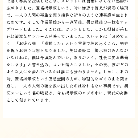
で磨く写真を投稿したとき、スレッドには言葉にならない感動が
広がりました。匿名掲示板という、時に憎悪や偏見が渦巻く場所
で、一人の人間の再生を願う純粋な祈りのような連帯感が生まれ
たのです。そして作業開始から一週間後、男は最後の一枚をアッ
プロードしました。そこには、ガランとした、しかし朝日が差し
込む清潔なワンルームが映っていました。スレッドは「おめでと
う」「お疲れ様」「感動した」という言葉で埋め尽くされ、完走
を祝うお祭り状態となりました。男は最後に「掲示板のみんなが
いなければ、僕は今頃死んでいた。ありがとう、社会に戻る準備
をします」と書き込み、スレを落としました。その後、彼がどの
ような人生を歩んでいるかは誰にも分かりません。しかし、あの
時、匿名掲示板という仮想空間の力が、物理的なゴミの山を突き
崩し、一人の人間の魂を救い出したのは紛れもない事実です。実
況スレという名の戦記は、今も掲示板のログの中に、現代の奇跡
として刻まれています。