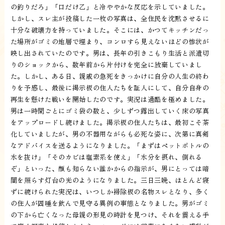
の釣りだろ」「口だけ乙」と冷ややかな反応を示していました。
しかし、スレ主が投稿した一枚の写真は、全住民を沈黙させるに
十分な破壊力を持っていました。そこには、かつてキッチンだっ
た場所がゴミの地層で埋まり、コンロすら見えないほどの惨状が
映し出されていたのです。男は、長年の引きこもり生活と派遣切
りのショックから、数年前から片付けを完全に放棄していまし
た。しかし、ある日、親戚の急死をきっかけに自分の人生の終わ
りを予感し、最後に掲示板の住人たちを証人にして、自分自身の
再生を懸けた戦いを開始したのです。実況は過酷を極めました。
男は一時間ごとにゴミ袋の数と、少しずつ露出していく床の写真
をアップロードし続けました。掲示板の住人たちは、最初こそ茶
化していましたが、男の不器用ながらも必死な姿に、次第に真剣
なアドバイスを送るようになりました。「まずはペットボトルの
水を抜け」「そのカビは塩素系を使え」「水分を摂れ、倒れる
ぞ」といった、顔も知らない誰かからの指示が、男にとっては暗
闇を照らす灯台の光のようになりました。三日三晩、ほとんど寝
ずに続けられた実況は、いつしか掃除板の名物スレとなり、多く
の住人が固唾を飲んで見守る異例の事態となりました。男がゴミ
の下から亡くなった母親の形見の時計を見つけ、それを震える手