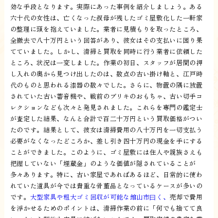
効な手段となります。実際にあった事例を紹介しましょう。ある
六十代の女性は、亡くなった叔母が残したゴミ屋敷化した一軒家
の整理に頭を抱えていました。業者に見積もりを取ったところ、
全撤去で八十万円という回答があり、彼女はその支払いに困り果
てていました。しかし、清掃と買取を同時に行う業者に依頼した
ところ、状況は一変しました。作業の初日、スタッフが居間の押
し入れの奥から見つけ出したのは、数点の古い掛け軸と、江戸時
代のものと思われる漆器の数々でした。さらに、物置の隅に放置
されていた古い蓄音機や、戦前のブリキのおもちゃ、古い切手コ
レクションなども次々と発見されました。これらを専門の鑑定士
が査定した結果、なんと合計で百二十万円という買取価格がつい
たのです。結果として、彼女は清掃費用の八十万円を一切支払う
必要がなくなったどころか、差し引き四十万円の現金を手にする
ことができました。このように、ゴミ屋敷には住人や親族さえも
把握していない「埋蔵金」のような価値が隠されていることが
多々あります。特に、古い家屋であればあるほど、日常的に使わ
れていた道具が今では貴重な骨董品となっているケースが多いの
です。
大型家具や粗大ゴミ回収が可能な館山市曰く、
売却で費用
を浮かせるためのポイントは、清掃作業の前に「何でも捨てて良